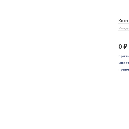
Кост
Между
0 ₽
Призн
иност
праве