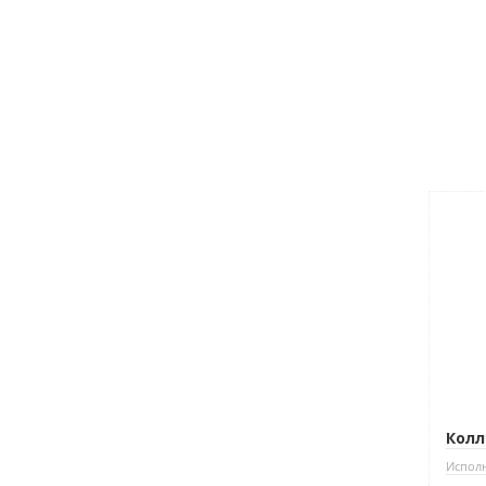
Нови
Колл
Испол