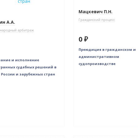
Мацкевич П.Н.
Гражданский процесс
ин А.А.
народный арбитраж
0 ₽
Преюдиция в гражданском и
административном
ание и исполнение
судопроизводстве
ранных судебных решений в
 России и зарубежных стран