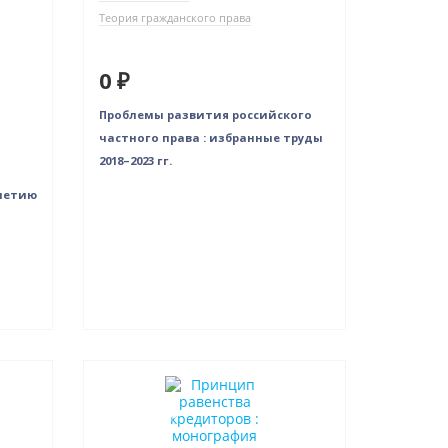
Теория гражданского права
0 ₽
Проблемы развития российского
частного права : избранные труды
2018–2023 гг.
-летию
Новинка
Бестселлер