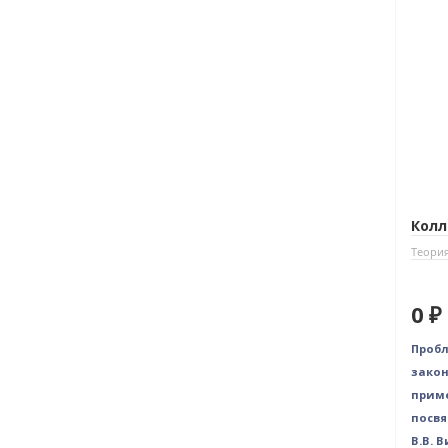
Колл
Теория
0 ₽
Пробл
закон
приме
посв
В.В. 