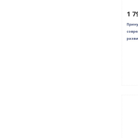
1 7
Прину
совре
разви
Нови
Нет 