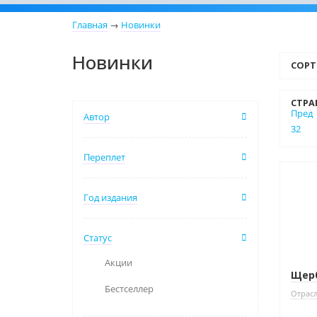
Главная
→
Новинки
Новинки
СОРТ
СТРА
Пред
Автор
32
Переплет
Нови
Год издания
Нет 
Статус
Акции
Щерб
Бестселлер
Отрасл