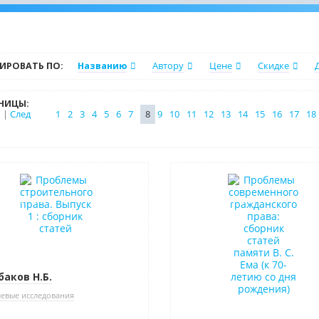
ИРОВАТЬ ПО:
Названию
Автору
Цене
Скидке
НИЦЫ:
|
След
1
2
3
4
5
6
7
8
9
10
11
12
13
14
15
16
17
18
нка
Новинка
в наличии
Нет в наличии
аков Н.Б.
евые исследования