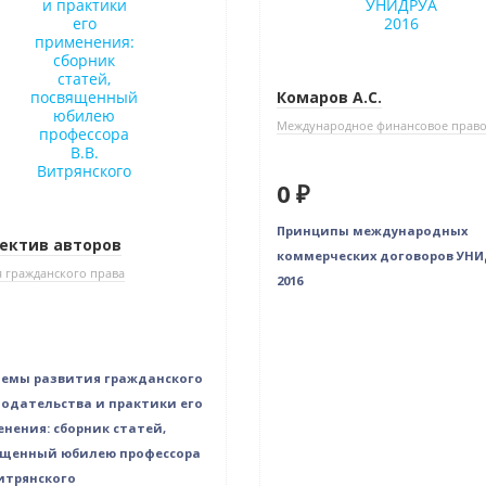
Комаров А.С.
Международное финансовое прав
0 ₽
Принципы международных
ектив авторов
коммерческих договоров УН
 гражданского права
2016
емы развития гражданского
одательства и практики его
нения: сборник статей,
ященный юбилею профессора
Витрянского