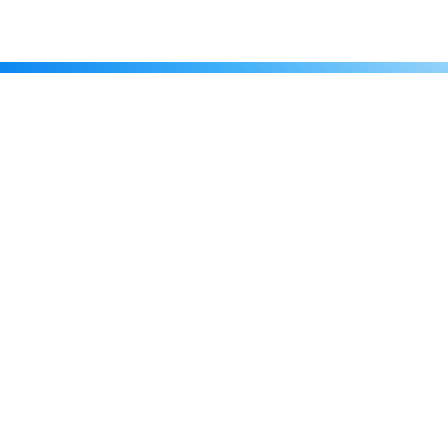
Каталог
Скидки
О нас
Новости
© 2026 Издательство «Статут»
ул. Лобачевского, 92, корп. 2
119454, г. Москва
+7 (495) 781-85-55