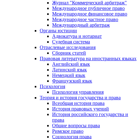
Журнал "Коммерческий арбитраж"
Международное публичное право
Международное финансовое право
Международное частное право
Международный арбитраж
Органы юстиции
Адвокатура и нотариат
Судебная система
Отраслевые исследования
Сборник статей
Правовая литература на иностранных языках
Английский язык
Латинский язык
Немецкий язык
Французский язык
Психология
Психология управления
Теория и история государства и права
Всеобщая история права
История правовых учений
История российского государства и
права
Общие вопросы права
Римское право
Социология права