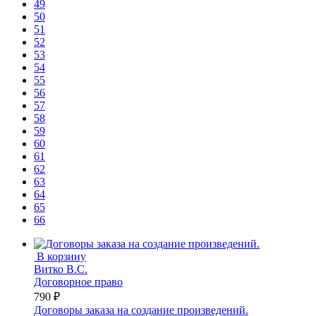
49
50
51
52
53
54
55
56
57
58
59
60
61
62
63
64
65
66
В корзину
Витко В.С.
Договорное право
790 ₽
Договоры заказа на создание произведений.